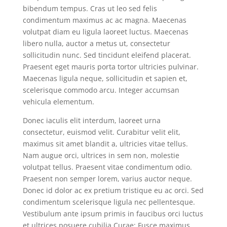
bibendum tempus. Cras ut leo sed felis
condimentum maximus ac ac magna. Maecenas
volutpat diam eu ligula laoreet luctus. Maecenas
libero nulla, auctor a metus ut, consectetur
sollicitudin nunc. Sed tincidunt eleifend placerat.
Praesent eget mauris porta tortor ultricies pulvinar.
Maecenas ligula neque, sollicitudin et sapien et,
scelerisque commodo arcu. Integer accumsan
vehicula elementum.
Donec iaculis elit interdum, laoreet urna
consectetur, euismod velit. Curabitur velit elit,
maximus sit amet blandit a, ultricies vitae tellus.
Nam augue orci, ultrices in sem non, molestie
volutpat tellus. Praesent vitae condimentum odio.
Praesent non semper lorem, varius auctor neque.
Donec id dolor ac ex pretium tristique eu ac orci. Sed
condimentum scelerisque ligula nec pellentesque.
Vestibulum ante ipsum primis in faucibus orci luctus
et ultrices posuere cubilia Curae; Fusce maximus