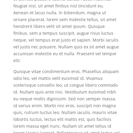
feugiat nisl, sit amet finibus nisl tincidunt eu.
Aenean et lacus nulla. In bibendum, magna ut
ornare placerat, lorem sem molestie tellus, sit amet
hendrerit libero velit sit amet ipsum. Quisque
finibus, sem a tempus suscipit, augue risus luctus
neque, vel tempus erat justo et sapien. Morbi iaculis
vel justo nec posuere. Nullam quis ex sit amet augue
accumsan molestie eu et nulla. Praesent vel tempor
elit.
Quisque vitae condimentum eros. Phasellus aliquam
odio leo, vel mattis velit euismod id. Vivamus
scelerisque convallis leo, ut congue libero commodo
id. Nullam quis ante nisi. Vestibulum euismod nibh
eu neque mollis dignissim. Sed non semper massa,
id varius enim. Morbi nisi eros, suscipit non magna
quis, rutrum luctus leo. Nullam iaculis, mauris vitae
lobortis luctus, lectus elit mattis est, quis facilisis
lorem massa eget nunc. Nullam sit amet tellus id
lorem lacinia laoreet. Pellentesque sit amet lectus vel