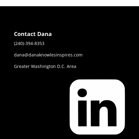
Contact Dana
(240)-394-8353
dana@danaknowlesinspires.com
Greater Washington D.C. Area